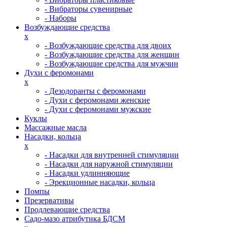
- Вибраторы сувенирные
- Наборы
Возбуждающие средства
x
- Возбуждающие средства для двоих
- Возбуждающие средства для женщин
- Возбуждающие средства для мужчин
Духи с феромонами
x
- Дезодоранты с феромонами
- Духи с феромонами женские
- Духи с феромонами мужские
Куклы
Массажные масла
Насадки, кольца
x
- Насадки для внутренней стимуляции
- Насадки для наружной стимуляции
- Насадки удлинняющие
- Эрекционные насадки, кольца
Помпы
Презервативы
Продлевающие средства
Садо-мазо атрибутика БДСМ