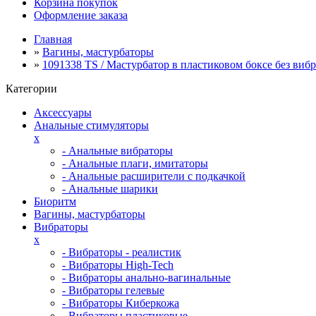
Корзина покупок
Оформление заказа
Главная
»
Вагины, мастурбаторы
»
1091338 TS / Мастурбатор в пластиковом боксе без виб
Категории
Аксессуары
Анальные стимуляторы
x
- Анальные вибраторы
- Анальные плаги, имитаторы
- Анальные расширители с подкачкой
- Анальные шарики
Биоритм
Вагины, мастурбаторы
Вибраторы
x
- Вибраторы - реалистик
- Вибраторы High-Tech
- Вибраторы анально-вагинальные
- Вибраторы гелевые
- Вибраторы Киберкожа
- Вибраторы пластиковые