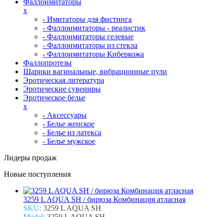
Фаллоимитаторы
x
- Имитаторы для фистинга
- Фаллоимитаторы - реалистик
- Фаллоимитаторы гелевые
- Фаллоимитаторы из стекла
- Фаллоимитаторы Киберкожа
Фаллопротезы
Шарики вагинальные, вибрационные пули
Эротическая литература
Эротические сувениры
Эротическое белье
x
- Аксессуары
- Белье женское
- Белье из латекса
- Белье мужское
Лидеры продаж
Новые поступления
3259 L AQUA SH / бирюза Комбинация атласная
SKU:
3259 L AQUA SH
Model:
3259 L AQUA SH