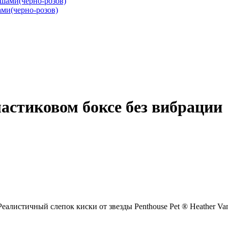
ми(черно-розов)
ластиковом боксе без вибрации
еалистичный слепок киски от звезды Penthouse Pet ® Heather 