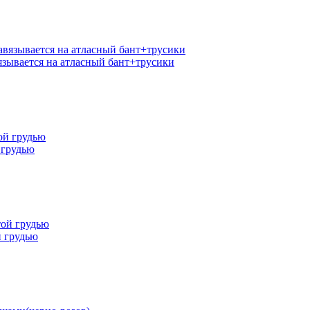
язывается на атласный бант+трусики
 грудью
й грудью