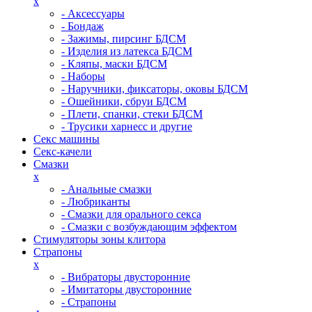
x
- Аксессуары
- Бондаж
- Зажимы, пирсинг БДСМ
- Изделия из латекса БДСМ
- Кляпы, маски БДСМ
- Наборы
- Наручники, фиксаторы, оковы БДСМ
- Ошейники, сбруи БДСМ
- Плети, спанки, стеки БДСМ
- Трусики харнесс и другие
Секс машины
Секс-качели
Смазки
x
- Анальные смазки
- Любриканты
- Смазки для орального секса
- Смазки с возбуждающим эффектом
Стимуляторы зоны клитора
Страпоны
x
- Вибраторы двусторонние
- Имитаторы двусторонние
- Страпоны