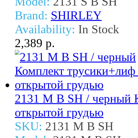
Model:
2131 S B SH
Brand:
SHIRLEY
Availability:
In Stock
2,389 р.
2131 M B SH / черный 
открытой грудью
SKU:
2131 M B SH