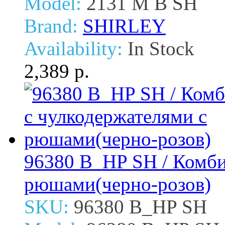
Model:
2131 M B SH
Brand:
SHIRLEY
Availability:
In Stock
2,389 р.
96380 B_HP SH / Комби
рюшами(черно-розов)
SKU:
96380 B_HP SH