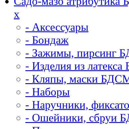
Садо-мазо атрибутика
x
- Аксессуары
- Бондаж
- Зажимы, пирсинг 
- Изделия из латекс
- Кляпы, маски БДС
- Наборы
- Наручники, фикса
- Ошейники, сбруи 