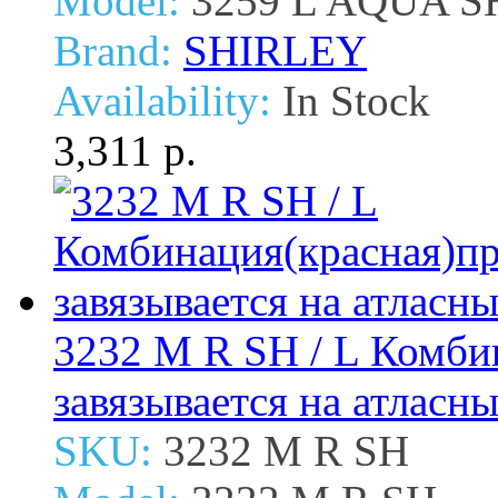
Model:
3259 L AQUA S
Brand:
SHIRLEY
Availability:
In Stock
3,311 р.
3232 M R SH / L Комби
завязывается на атласн
SKU:
3232 M R SH