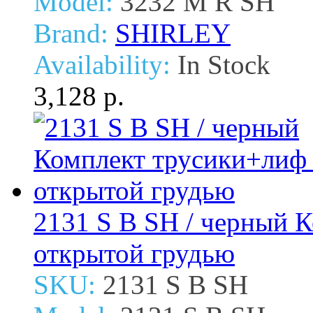
Model:
3232 M R SH
Brand:
SHIRLEY
Availability:
In Stock
3,128 р.
2131 S B SH / черный 
открытой грудью
SKU:
2131 S B SH