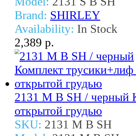
Model:
2131 S B SH
Brand:
SHIRLEY
Availability:
In Stock
2,389 р.
2131 M B SH / черный 
открытой грудью
SKU:
2131 M B SH