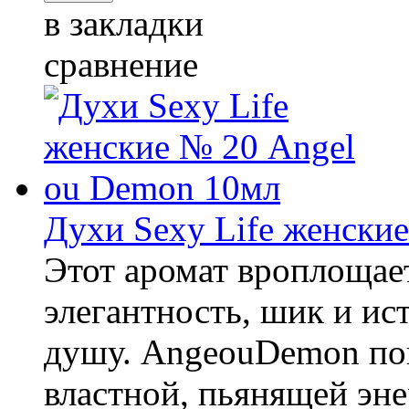
в закладки
сравнение
Духи Sexy Life женски
Этот аромат вроплощает
элегантность, шик и и
душу. AngeouDemon пок
властной, пьянящей эне