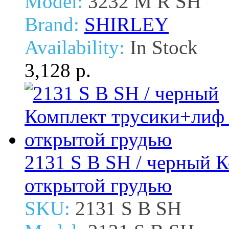
Model:
3232 M R SH
Brand:
SHIRLEY
Availability:
In Stock
3,128 р.
2131 S B SH / черный 
открытой грудью
SKU:
2131 S B SH