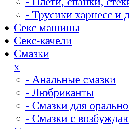
- Плети, спанки, ст
- Трусики харнесс и 
Секс машины
Секс-качели
Смазки
x
- Анальные смазки
- Любриканты
- Смазки для орально
- Смазки с возбужд