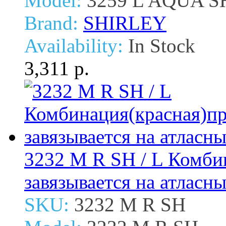
Model:
3259 L AQUA S
Brand:
SHIRLEY
Availability:
In Stock
3,311 р.
3232 M R SH / L Комби
завязывается на атласн
SKU:
3232 M R SH