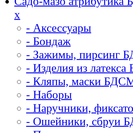
Садо-мазо атрибутика
x
- Аксессуары
- Бондаж
- Зажимы, пирсинг 
- Изделия из латекс
- Кляпы, маски БДС
- Наборы
- Наручники, фикса
- Ошейники, сбруи 