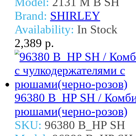
Model:
2131 M B SH
Brand:
SHIRLEY
Availability:
In Stock
2,389 р.
96380 B_HP SH / Комби
рюшами(черно-розов)
SKU:
96380 B_HP SH