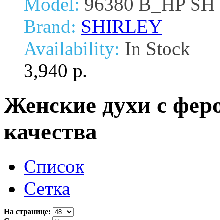
Model:
96380 B_HP SH
Brand:
SHIRLEY
Availability:
In Stock
3,940 р.
Женские духи с фер
качества
Список
Сетка
На странице: