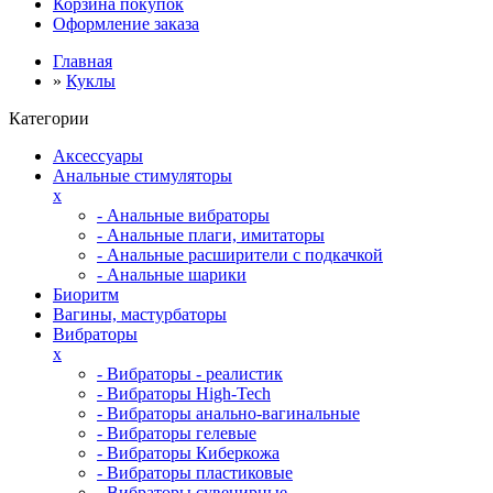
Корзина покупок
Оформление заказа
Главная
»
Куклы
Категории
Аксессуары
Анальные стимуляторы
x
- Анальные вибраторы
- Анальные плаги, имитаторы
- Анальные расширители с подкачкой
- Анальные шарики
Биоритм
Вагины, мастурбаторы
Вибраторы
x
- Вибраторы - реалистик
- Вибраторы High-Tech
- Вибраторы анально-вагинальные
- Вибраторы гелевые
- Вибраторы Киберкожа
- Вибраторы пластиковые
- Вибраторы сувенирные