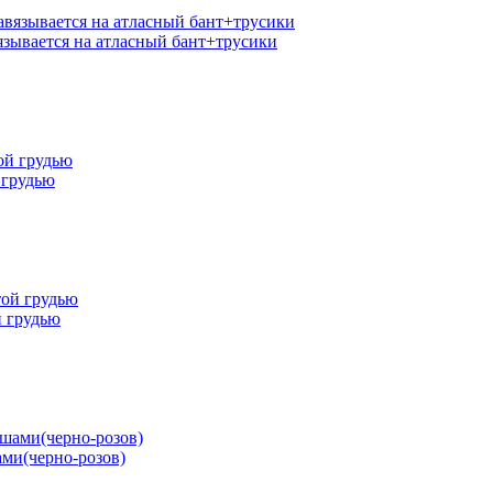
язывается на атласный бант+трусики
 грудью
й грудью
ми(черно-розов)