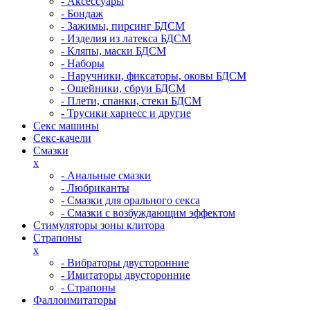
- Аксессуары
- Бондаж
- Зажимы, пирсинг БДСМ
- Изделия из латекса БДСМ
- Кляпы, маски БДСМ
- Наборы
- Наручники, фиксаторы, оковы БДСМ
- Ошейники, сбруи БДСМ
- Плети, спанки, стеки БДСМ
- Трусики харнесс и другие
Секс машины
Секс-качели
Смазки
x
- Анальные смазки
- Любриканты
- Смазки для орального секса
- Смазки с возбуждающим эффектом
Стимуляторы зоны клитора
Страпоны
x
- Вибраторы двусторонние
- Имитаторы двусторонние
- Страпоны
Фаллоимитаторы