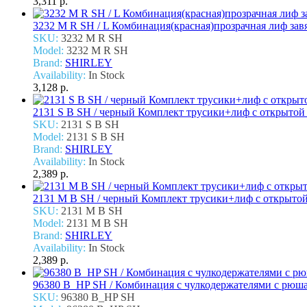
3,311 р.
3232 M R SH / L Комбинация(красная)прозрачная лиф зав
SKU:
3232 M R SH
Model:
3232 M R SH
Brand:
SHIRLEY
Availability:
In Stock
3,128 р.
2131 S B SH / черный Комплект трусики+лиф с открытой
SKU:
2131 S B SH
Model:
2131 S B SH
Brand:
SHIRLEY
Availability:
In Stock
2,389 р.
2131 M B SH / черный Комплект трусики+лиф с открыто
SKU:
2131 M B SH
Model:
2131 M B SH
Brand:
SHIRLEY
Availability:
In Stock
2,389 р.
96380 B_HP SH / Комбинация с чулкодержателями с рюша
SKU:
96380 B_HP SH