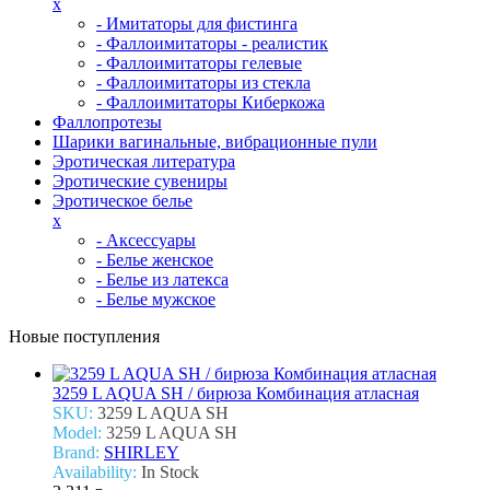
x
- Имитаторы для фистинга
- Фаллоимитаторы - реалистик
- Фаллоимитаторы гелевые
- Фаллоимитаторы из стекла
- Фаллоимитаторы Киберкожа
Фаллопротезы
Шарики вагинальные, вибрационные пули
Эротическая литература
Эротические сувениры
Эротическое белье
x
- Аксессуары
- Белье женское
- Белье из латекса
- Белье мужское
Новые поступления
3259 L AQUA SH / бирюза Комбинация атласная
SKU:
3259 L AQUA SH
Model:
3259 L AQUA SH
Brand:
SHIRLEY
Availability:
In Stock