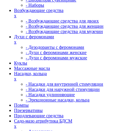
- Наборы
Возбуждающие средства
x
- Возбуждающие средства для двоих
- Возбуждающие средства для женщин
- Возбуждающие средства для мужчин
Духи с феромонами
x
- Дезодоранты с феромонами
- Духи с феромонами женские
- Духи с феромонами мужские
Куклы
Массажные масла
Насадки, кольца
x
- Насадки для внутренней стимуляции
- Насадки для наружной стимуляции
- Насадки удлинняющие
- Эрекционные насадки, кольца
Помпы
Презервативы
Продлевающие средства
Садо-мазо атрибутика БДСМ
x