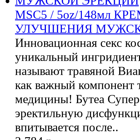
MSC5 / 5oz/148мл КР
УЛУЧШЕНИЯ МУЖСК
Инновационная секс ко
уникальный ингридиент 
называют травяной Виаг
как важный компонент 
медицины! Бутеа Супер
эректильную дисфункц
впитывается после..