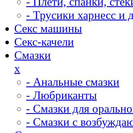
- Плети, спанки, ст
- Трусики харнесс и 
Секс машины
Секс-качели
Смазки
x
- Анальные смазки
- Любриканты
- Смазки для орально
- Смазки с возбужд