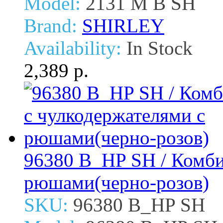
Model:
2131 M B SH
Brand:
SHIRLEY
Availability:
In Stock
2,389 р.
96380 B_HP SH / Комби
рюшами(черно-розов)
SKU:
96380 B_HP SH