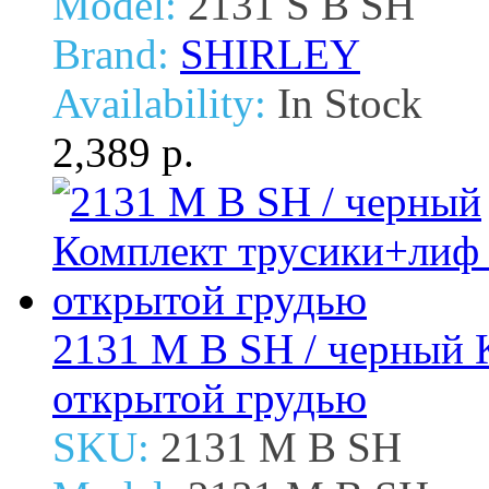
Model:
2131 S B SH
Brand:
SHIRLEY
Availability:
In Stock
2,389 р.
2131 M B SH / черный 
открытой грудью
SKU:
2131 M B SH