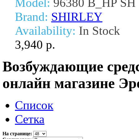
Model:
96380 B_HP SH
Brand:
SHIRLEY
Availability:
In Stock
3,940 р.
Возбуждающие средс
онлайн магазине Эр
Список
Сетка
На странице: