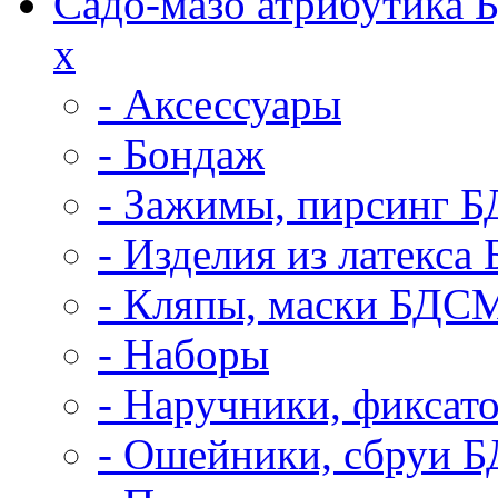
Садо-мазо атрибутика
x
- Аксессуары
- Бондаж
- Зажимы, пирсинг 
- Изделия из латекс
- Кляпы, маски БДС
- Наборы
- Наручники, фикса
- Ошейники, сбруи 