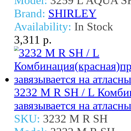
Model:
3259 L AQUA S
Brand:
SHIRLEY
Availability:
In Stock
3,311 р.
3232 M R SH / L Комби
завязывается на атласн
SKU:
3232 M R SH