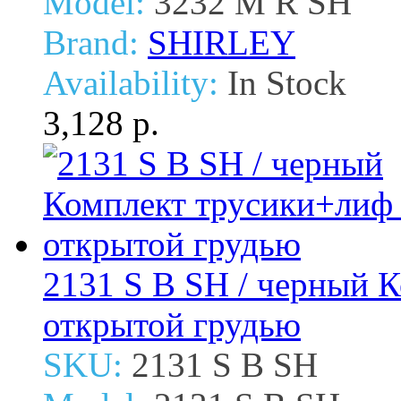
Model:
3232 M R SH
Brand:
SHIRLEY
Availability:
In Stock
3,128 р.
2131 S B SH / черный 
открытой грудью
SKU:
2131 S B SH