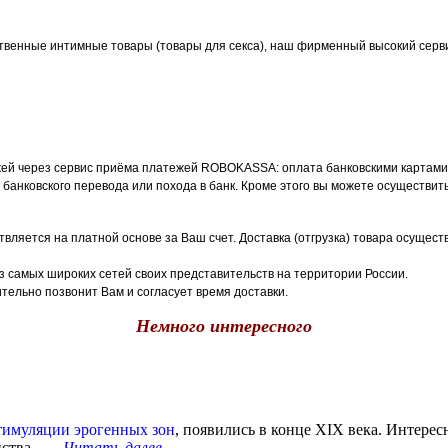
твенные интимные товары (товары для секса), наш фирменный высокий серви
й через сервис приёма платежей ROBOKASSA: оплата банковскими картами, 
 банковского перевода или похода в банк. Кроме этого вы можете осуществит
вляется на платной основе за Ваш счет. Доставка (отгрузка) товара осущес
з самых широких сетей своих представительств на территории России.
ительно позвонит Вам и согласует время доставки.
Немного интересного
тимуляции эрогенных зон
, появились в конце XIX века. Интерес
тва. ....
Читать далее