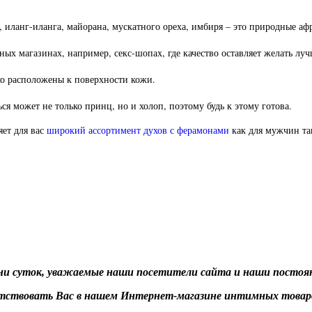
, иланг-иланга, майорана, мускатного ореха, имбиря – это природные а
ых магазинах, например, секс-шопах, где качество оставляет желат
ь луч
ко расположены к поверхности кожи.
 может не только принц, но и холоп, поэтому будь к этому готова.
яет для вас
широкий ассортимент духов с ферамонами
как для мужчин та
ени суток, уважаемые наши посетители сайта и наши постоя
тствовать Вас в нашем Интернет-магазине интимных товаро