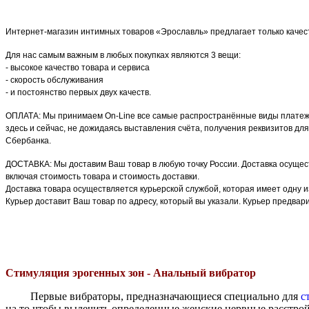
Интернет-магазин интимных товаров «Эрославль» предлагает только качес
Для нас самым важным в любых покупках являются 3 вещи:
- высокое качество товара и сервиса
- скорость обслуживания
- и постоянство первых двух качеств.
ОПЛАТА: Мы принимаем On-Line все самые распространённые виды платеже
здесь и сейчас, не дожидаясь выставления счёта, получения реквизитов для
Сбербанка.
ДОСТАВКА: Мы доставим Ваш товар в любую точку России. Доставка осущест
включая стоимость товара и стоимость доставки.
Доставка товара осуществляется курьерской службой, которая имеет одну и
Курьер доставит Ваш товар по адресу, который вы указали. Курьер предвар
Стимуляция эрогенных зон - Анальный вибратор
Первые вибраторы, предназначающиеся специально для
с
на то чтобы вылечить определенные женские нервные расстройс