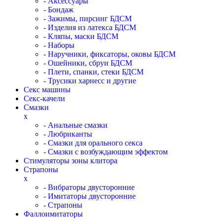
- Аксессуары
- Бондаж
- Зажимы, пирсинг БДСМ
- Изделия из латекса БДСМ
- Кляпы, маски БДСМ
- Наборы
- Наручники, фиксаторы, оковы БДСМ
- Ошейники, сбруи БДСМ
- Плети, спанки, стеки БДСМ
- Трусики харнесс и другие
Секс машины
Секс-качели
Смазки
x
- Анальные смазки
- Любриканты
- Смазки для орального секса
- Смазки с возбуждающим эффектом
Стимуляторы зоны клитора
Страпоны
x
- Вибраторы двусторонние
- Имитаторы двусторонние
- Страпоны
Фаллоимитаторы