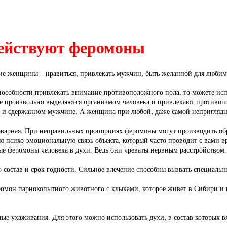
действуют феромоны
ие женщины – нравиться, привлекать мужчин, быть желанной для любим
особности привлекать внимание противоположного пола, то можете исп
е произвольно выделяются организмом человека и привлекают
противопо
м и сдержанном мужчине. А женщина при любой, даже самой неприглядн
оварная. При неправильных пропорциях феромоны могут производить об
 психо-эмоциональную связь объекта, который часто про
водит с вами в
ные феромоны человека в духи. Ведь они чреваты нервным расстройств
 состав и срок годности. Сильное влечение способны вызвать специальн
ромон парнокопытного животного с клыками, которое живет в Сибири и 
ые ухаживания. Для этого можно использовать духи, в состав которых в