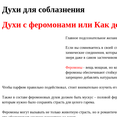
Духи для соблазнения
Духи с феромонами или Как 
Главное подсознательное желан
Если вы сомневаетесь в своей
сп
химические соединения, которы
зверя даже в самом застенчиво
Феромоны
- вещь мощная, но к
феромоны обеспечивают стойкую
запрещено добавлять натураль
Чтобы парфюм правильно подействовал, стоит внимательно изучить его
Также в составе феромоновых духов должен быть мускус – половой фе
которым нужно было сохранять страсть для целого
гарема.
Феромоны могут вызывать не только животную страсть, но и романтичн
что обеспечивает сладкую романтику на вечер.