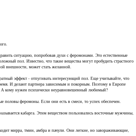
ого.
равить ситуацию, попробовав духи с феромонами. Это естественные
ложный пол. Известно, что такие вещества могут пробудить страстного
ой внешности, может стать желанной.
ратный эффект - отпугивать интересующий пол. Еще учитывайте, что
ремя. И делают партнера зависимым и покорным. Поэтому в Европе
ом. А кому нужен психически неуравновешенный любимый?
ые половы феромоны. Если они есть в смеси, то успех обеспечен.
называется кабарга. Этим веществом пользовались восточные мужчины,
ходит мирра, тмин, амбра и пачули. Они легкие, но завораживающие,