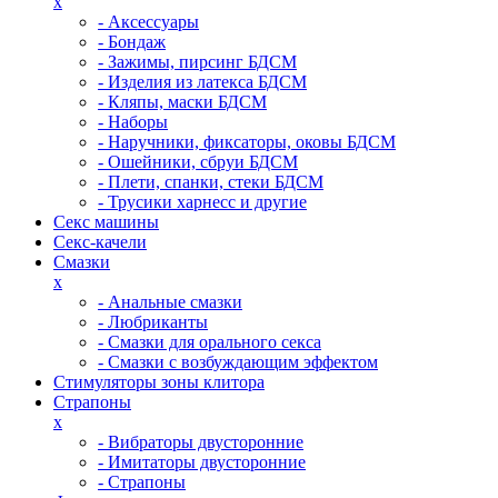
x
- Аксессуары
- Бондаж
- Зажимы, пирсинг БДСМ
- Изделия из латекса БДСМ
- Кляпы, маски БДСМ
- Наборы
- Наручники, фиксаторы, оковы БДСМ
- Ошейники, сбруи БДСМ
- Плети, спанки, стеки БДСМ
- Трусики харнесс и другие
Секс машины
Секс-качели
Смазки
x
- Анальные смазки
- Любриканты
- Смазки для орального секса
- Смазки с возбуждающим эффектом
Стимуляторы зоны клитора
Страпоны
x
- Вибраторы двусторонние
- Имитаторы двусторонние
- Страпоны