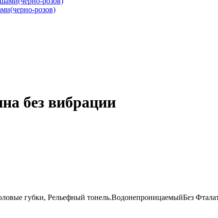
ми(черно-розов)
ина без вибрации
половые губки, Рельефный тонель.ВодонепроницаемыйБез Фтал