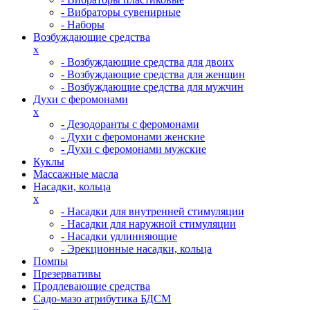
- Вибраторы сувенирные
- Наборы
Возбуждающие средства
x
- Возбуждающие средства для двоих
- Возбуждающие средства для женщин
- Возбуждающие средства для мужчин
Духи с феромонами
x
- Дезодоранты с феромонами
- Духи с феромонами женские
- Духи с феромонами мужские
Куклы
Массажные масла
Насадки, кольца
x
- Насадки для внутренней стимуляции
- Насадки для наружной стимуляции
- Насадки удлинняющие
- Эрекционные насадки, кольца
Помпы
Презервативы
Продлевающие средства
Садо-мазо атрибутика БДСМ