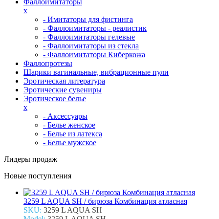
Фаллоимитаторы
x
- Имитаторы для фистинга
- Фаллоимитаторы - реалистик
- Фаллоимитаторы гелевые
- Фаллоимитаторы из стекла
- Фаллоимитаторы Киберкожа
Фаллопротезы
Шарики вагинальные, вибрационные пули
Эротическая литература
Эротические сувениры
Эротическое белье
x
- Аксессуары
- Белье женское
- Белье из латекса
- Белье мужское
Лидеры продаж
Новые поступления
3259 L AQUA SH / бирюза Комбинация атласная
SKU:
3259 L AQUA SH
Model:
3259 L AQUA SH