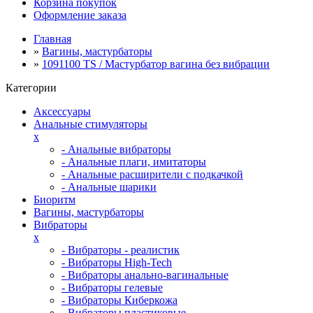
Корзина покупок
Оформление заказа
Главная
»
Вагины, мастурбаторы
»
1091100 TS / Мастурбатор вагина без вибрации
Категории
Аксессуары
Анальные стимуляторы
x
- Анальные вибраторы
- Анальные плаги, имитаторы
- Анальные расширители с подкачкой
- Анальные шарики
Биоритм
Вагины, мастурбаторы
Вибраторы
x
- Вибраторы - реалистик
- Вибраторы High-Tech
- Вибраторы анально-вагинальные
- Вибраторы гелевые
- Вибраторы Киберкожа
- Вибраторы пластиковые