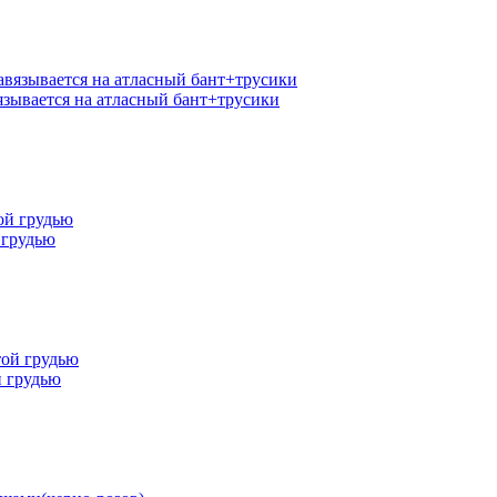
язывается на атласный бант+трусики
 грудью
й грудью