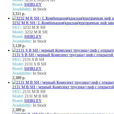
Brand:
SHIRLEY
Availability:
In Stock
3,311 р.
3232 M R SH / L Комбинация(красная)прозрачная лиф зав
SKU:
3232 M R SH
Model:
3232 M R SH
Brand:
SHIRLEY
Availability:
In Stock
3,128 р.
2131 S B SH / черный Комплект трусики+лиф с открытой
SKU:
2131 S B SH
Model:
2131 S B SH
Brand:
SHIRLEY
Availability:
In Stock
2,389 р.
2131 M B SH / черный Комплект трусики+лиф с открыто
SKU:
2131 M B SH
Model:
2131 M B SH
Brand:
SHIRLEY
Availability:
In Stock
2,389 р.