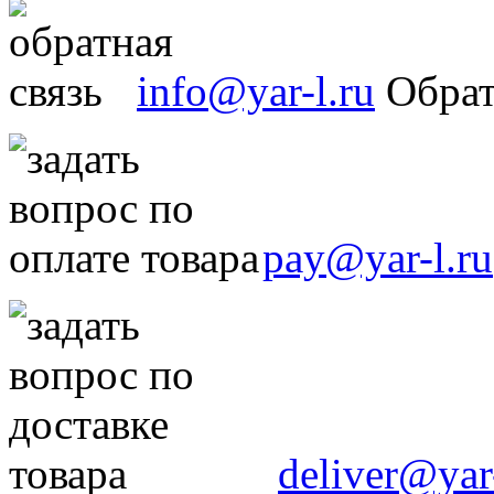
info@yar-l.ru
Обрат
pay@yar-l.ru
deliver@yar-